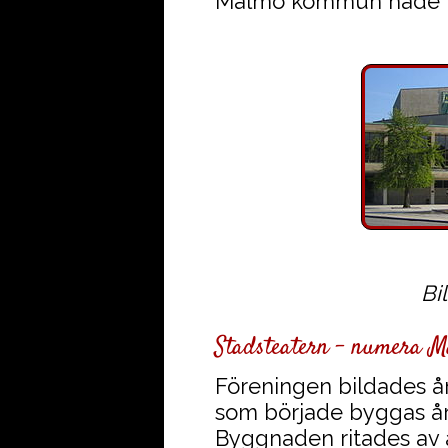
Malmö kommun hade 
Bi
Stadsteatern - numera 
Föreningen bildades å
som började byggas år 
Byggnaden ritades av 