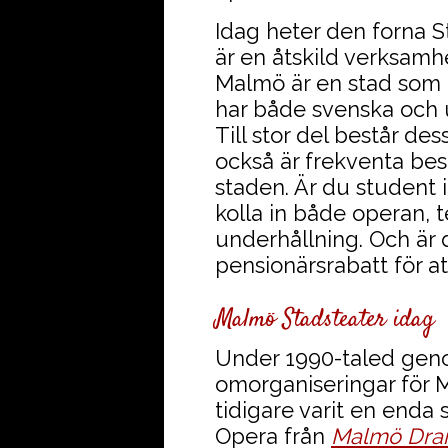
Idag heter den forna 
är en åtskild verksamh
Malmö är en stad som h
har både svenska och 
Till stor del består d
också är frekventa bes
staden. Är du student 
kolla in både operan, 
underhållning. Och är 
pensionärsrabatt för at
Malmö Stadsteater idag
Under 1990-taled ge
omorganiseringar för 
tidigare varit en enda 
Opera från
Malmö Dram