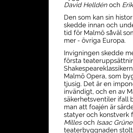
David Helldén
och
Erik
Den som kan sin histor
skedde innan och under
tid för Malmö såväl so
mer - övriga Europa.
Invigningen skedde m
första teateruppsättni
Shakespeareklassiker
Malmö Opera, som bygg
tjusig. Det är en impo
invändigt, och en av Ma
säkerhetsventiler
ifall
man att foajén är sär
statyer och konstverk
Milles
och
Isaac Grün
teaterbyggnaden stolts