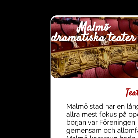
Malmö
dramatiska teater
Tea
Malmö stad har en lång
allra mest fokus på ope
början var Föreningen
gemensam och allomf